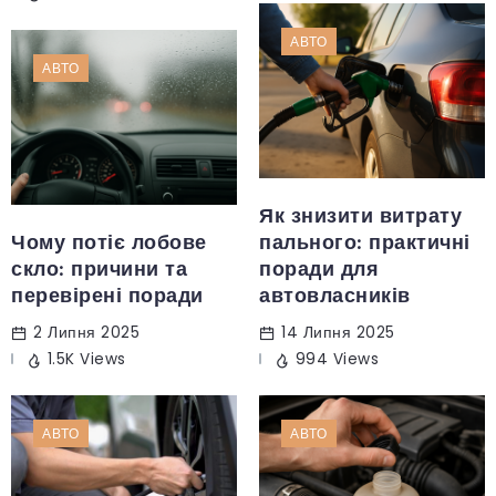
АВТО
АВТО
Як знизити витрату
Чому потіє лобове
пального: практичні
скло: причини та
поради для
перевірені поради
автовласників
2 Липня 2025
14 Липня 2025
1.5K Views
994 Views
АВТО
АВТО