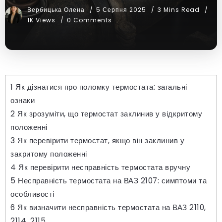
Вербицька Олена
5 Серпня 2025
3 Mins Read
1K Views
0 Comments
1
Як дізнатися про поломку термостата: загальні
ознаки
2
Як зрозуміти, що термостат заклинив у відкритому
положенні
3
Як перевірити термостат, якщо він заклинив у
закритому положенні
4
Як перевірити несправність термостата вручну
5
Несправність термостата на ВАЗ 2107: симптоми та
особливості
6
Як визначити несправність термостата на ВАЗ 2110,
2114, 2115