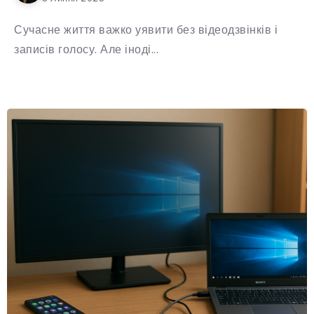
Сучасне життя важко уявити без відеодзвінків і
записів голосу. Але іноді...