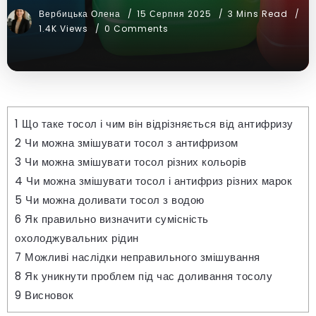
Вербицька Олена
15 Серпня 2025
3 Mins Read
1.4K Views
0 Comments
1
Що таке тосол і чим він відрізняється від антифризу
2
Чи можна змішувати тосол з антифризом
3
Чи можна змішувати тосол різних кольорів
4
Чи можна змішувати тосол і антифриз різних марок
5
Чи можна доливати тосол з водою
6
Як правильно визначити сумісність
охолоджувальних рідин
7
Можливі наслідки неправильного змішування
8
Як уникнути проблем під час доливання тосолу
9
Висновок