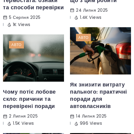
термостата: ознаки
що з цим робити
та способи перевірки
24 Липня 2025
5 Серпня 2025
1.4K Views
1K Views
АВТО
АВТО
Як знизити витрату
Чому потіє лобове
пального: практичні
скло: причини та
поради для
перевірені поради
автовласників
2 Липня 2025
14 Липня 2025
1.5K Views
996 Views