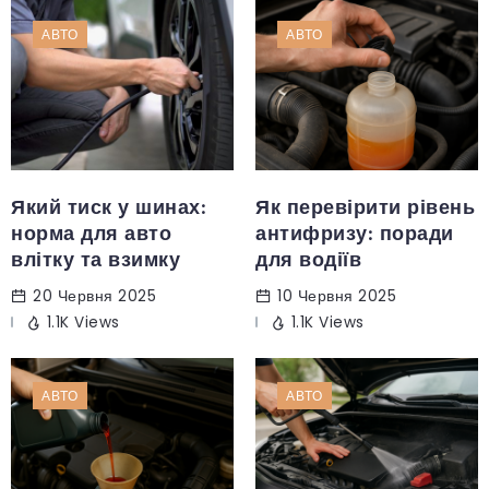
АВТО
АВТО
Який тиск у шинах:
Як перевірити рівень
норма для авто
антифризу: поради
влітку та взимку
для водіїв
20 Червня 2025
10 Червня 2025
1.1K Views
1.1K Views
АВТО
АВТО