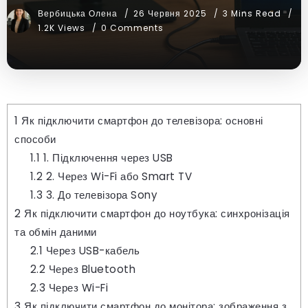
Вербицька Олена
26 Червня 2025
3 Mins Read
1.2K Views
0 Comments
1
Як підключити смартфон до телевізора: основні
способи
1.1
1. Підключення через USB
1.2
2. Через Wi-Fi або Smart TV
1.3
3. До телевізора Sony
2
Як підключити смартфон до ноутбука: синхронізація
та обмін даними
2.1
Через USB-кабель
2.2
Через Bluetooth
2.3
Через Wi-Fi
3
Як підключити смартфон до монітора: зображення з