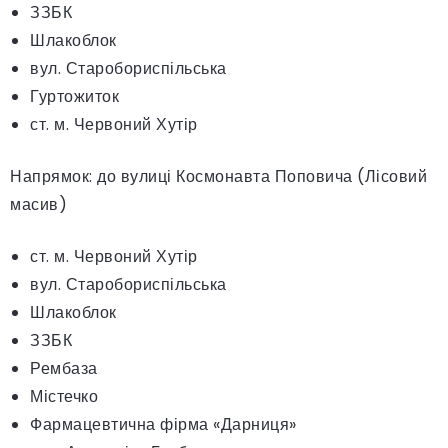
ЗЗБК
Шлакоблок
вул. Старобориспільська
Гуртожиток
ст. м. Червоний Хутір
Напрямок: до вулиці Космонавта Поповича (Лісовий
масив)
ст. м. Червоний Хутір
вул. Старобориспільська
Шлакоблок
ЗЗБК
Рембаза
Містечко
Фармацевтична фірма «Дарниця»