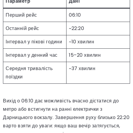
Параметр
Дані
Перший рейс
06:10
Останній рейс
~22:20
Інтервал у пікові години
~10 хвилин
Інтервал у денний час
15–20 хвилин
Середня тривалість
~37 хвилин
поїздки
Вихід о 06:10 дає можливість вчасно дістатися до
метро або встигнути на ранні електрички з
Дарницького вокзалу. Завершення руху близько 22:20
варто взяти до уваги: якщо ваш вечір затягується,