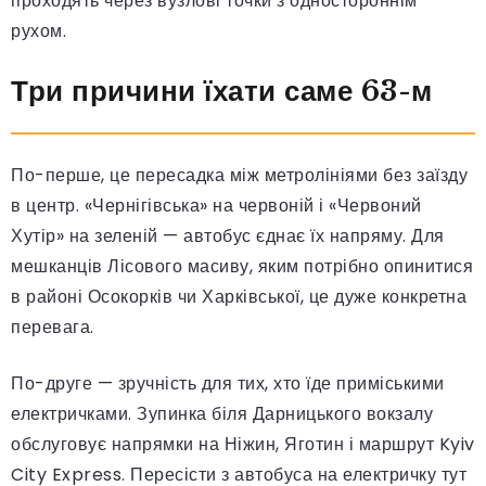
проходять через вузлові точки з одностороннім
рухом.
Три причини їхати саме 63-м
По-перше, це пересадка між метролініями без заїзду
в центр. «Чернігівська» на червоній і «Червоний
Хутір» на зеленій — автобус єднає їх напряму. Для
мешканців Лісового масиву, яким потрібно опинитися
в районі Осокорків чи Харківської, це дуже конкретна
перевага.
По-друге — зручність для тих, хто їде приміськими
електричками. Зупинка біля Дарницького вокзалу
обслуговує напрямки на Ніжин, Яготин і маршрут Kyiv
City Express. Пересісти з автобуса на електричку тут