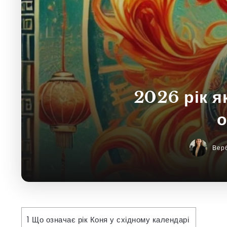
2026 рік я
о
Вер
1
Що означає рік Коня у східному календарі