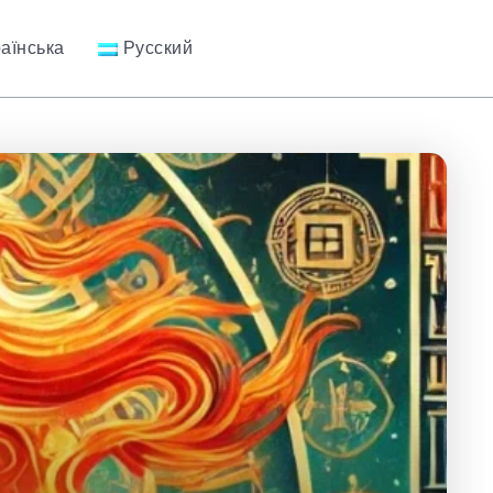
раїнська
Русский