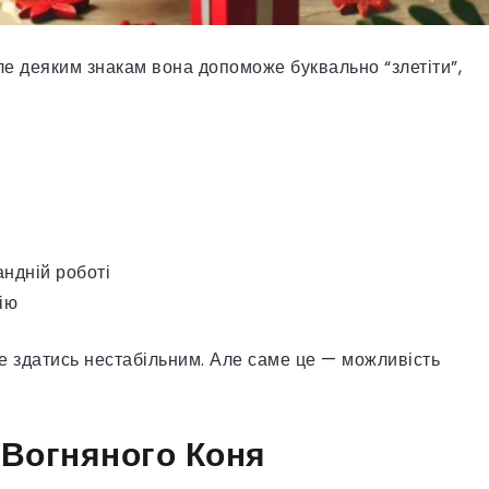
Але деяким знакам вона допоможе буквально “злетіти”,
андній роботі
дію
е здатись нестабільним. Але саме це — можливість
 Вогняного Коня