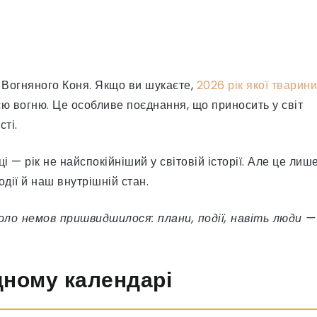
м Вогняного Коня. Якщо ви шукаєте,
2026 рік якої тварини
хією вогню. Це особливе поєднання, що приносить у світ
сті.
і — рік не найспокійніший у світовій історії. Але це лиш
одії й наш внутрішній стан.
коло немов пришвидшилося: плани, події, навіть люди —
дному календарі