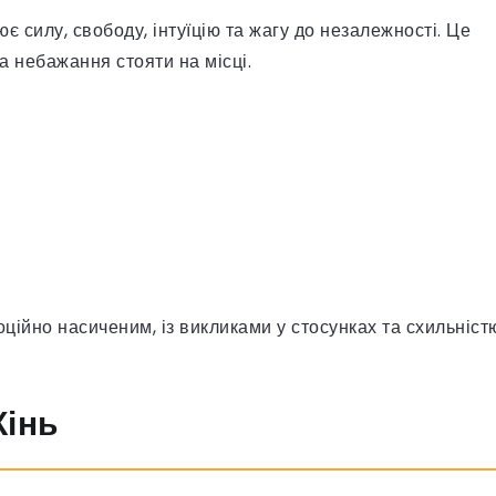
ює силу, свободу, інтуїцію та жагу до незалежності. Це
а небажання стояти на місці.
оційно насиченим, із викликами у стосунках та схильніст
Кінь