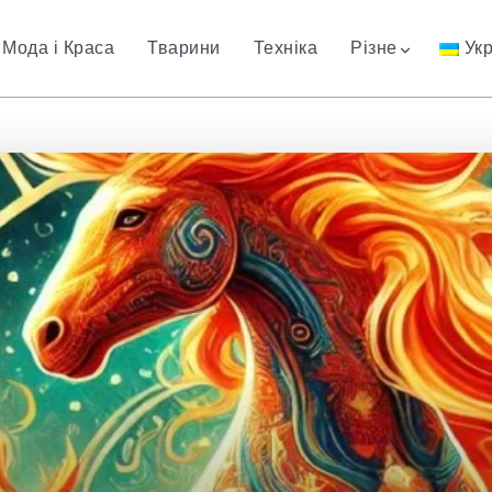
Мода і Краса
Тварини
Техніка
Різне
Ук