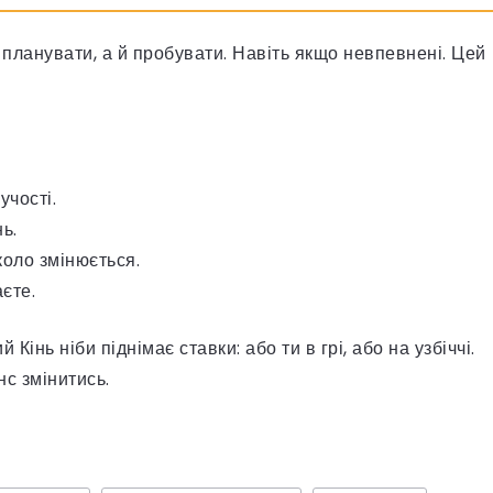
 планувати, а й пробувати. Навіть якщо невпевнені. Цей
учості.
ь.
коло змінюється.
єте.
Кінь ніби піднімає ставки: або ти в грі, або на узбіччі.
нс змінитись.