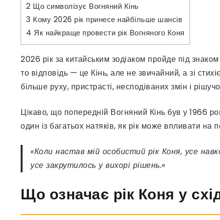
2
Що символізує Вогняний Кінь
3
Кому 2026 рік принесе найбільше шансів
4
Як найкраще провести рік Вогняного Коня
2026 рік за китайським зодіаком пройде під знако
то відповідь — це Кінь, але не звичайний, а зі сти
більше руху, пристрасті, несподіваних змін і рішучо
Цікаво, що попередній Вогняний Кінь був у 1966 роц
один із багатьох натяків, як рік може впливати на п
«Коли настав мій особистий рік Коня, усе нав
усе закрутилось у вихорі рішень.»
Що означає рік Коня у схі