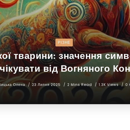
РІЗНЕ
кої тварини: значення симв
чікувати від Вогняного Ко
бицька Олена
23 Липня 2025
2 Mins Read
1.3K Views
0