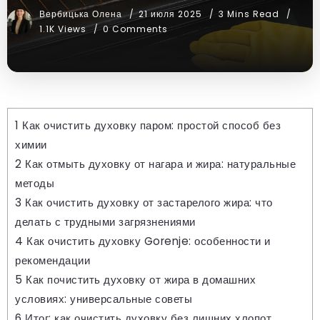
Вербицька Олена
21 июля 2025
3 Mins Read
1.1K Views
0 Comments
1
Как очистить духовку паром: простой способ без
химии
2
Как отмыть духовку от нагара и жира: натуральные
методы
3
Как очистить духовку от застарелого жира: что
делать с трудными загрязнениями
4
Как очистить духовку Gorenje: особенности и
рекомендации
5
Как почистить духовку от жира в домашних
условиях: универсальные советы
6
Итог: как очистить духовку без лишних хлопот