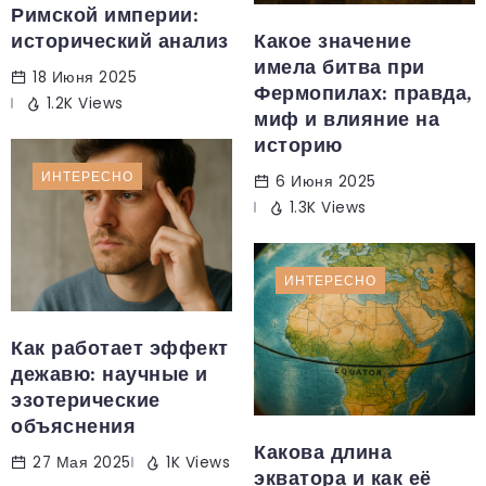
Римской империи:
исторический анализ
Какое значение
имела битва при
18 Июня 2025
Фермопилах: правда,
1.2K Views
миф и влияние на
историю
ИНТЕРЕСНО
6 Июня 2025
1.3K Views
ИНТЕРЕСНО
Как работает эффект
дежавю: научные и
эзотерические
объяснения
Какова длина
27 Мая 2025
1K Views
экватора и как её