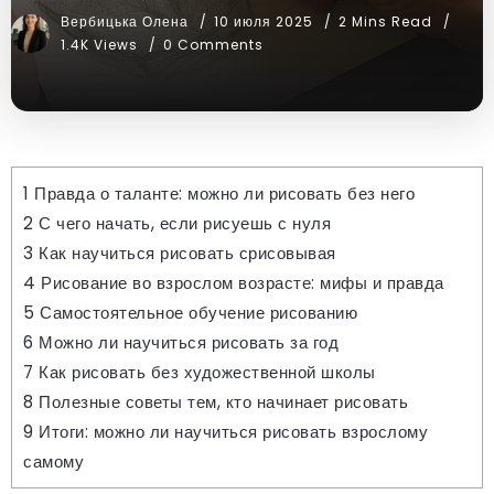
Вербицька Олена
10 июля 2025
2 Mins Read
1.4K Views
0 Comments
1
Правда о таланте: можно ли рисовать без него
2
С чего начать, если рисуешь с нуля
3
Как научиться рисовать срисовывая
4
Рисование во взрослом возрасте: мифы и правда
5
Самостоятельное обучение рисованию
6
Можно ли научиться рисовать за год
7
Как рисовать без художественной школы
8
Полезные советы тем, кто начинает рисовать
9
Итоги: можно ли научиться рисовать взрослому
самому